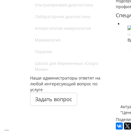
подозр
Ультразвуковая диагностика
профил
Спец
Лабораторная диагностика
Аллергология-иммунология
Ш
Маммология
В
Терапия
Школа для беременных «Скоро
Мама»
Наши администраторы ответят на
любой интересующий вопрос по
услуге
Задать вопрос
Акту
"Цен
Подели