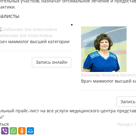
ительных участков, назначат оптимальное лечение и предост
актики.
иалисты
ибанова Зоя Алексеевна
рач маммолог высшей категории
Запись онлайн
Валикова Марина Валент
Врач маммолог высшей к
Запись
альный прайс-лист на все услуги медицинского центра предста
ы"
ться
Назад к 