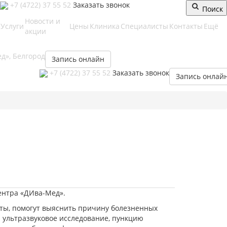
+7 (4722) 37 55 52
Заказать звонок
Поиск
Новости и
Услуги
Цены
Клиника
Специалисты
Контакты
Ещё
акции
Запись онлайн
+7 (4722) 37 55 52
Заказать звонок
Запись онлай
ентра «ДИва-Мед».
ты, помогут выяснить причину болезненных
 ультразвуковое исследование, пункцию