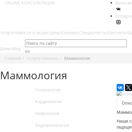
ONLINE КОНСУЛЬТАЦИЯ
Вконтак
Instagr
Услуги
Новости и акции
Цены
Клиника
Специалисты
Контакты
Е
Главная
Услуги клиники
Маммология
Маммология
Гинекология
Кардиология
Опис
Маммол
Неврология
Наши с
Эндокринология
ощущен